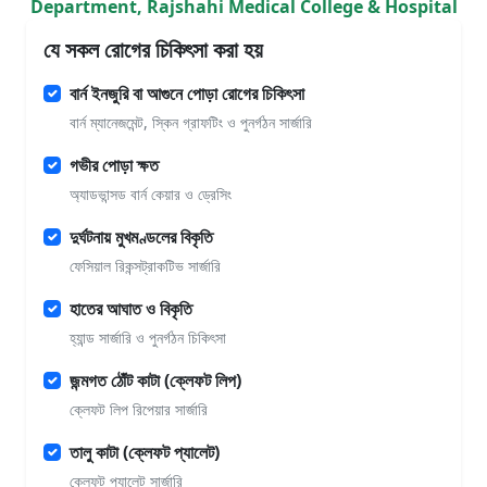
Department, Rajshahi Medical College & Hospital
যে সকল রোগের চিকিৎসা করা হয়
বার্ন ইনজুরি বা আগুনে পোড়া রোগের চিকিৎসা
বার্ন ম্যানেজমেন্ট, স্কিন গ্রাফটিং ও পুনর্গঠন সার্জারি
গভীর পোড়া ক্ষত
অ্যাডভান্সড বার্ন কেয়ার ও ড্রেসিং
দুর্ঘটনায় মুখমণ্ডলের বিকৃতি
ফেসিয়াল রিকন্সট্রাকটিভ সার্জারি
হাতের আঘাত ও বিকৃতি
হ্যান্ড সার্জারি ও পুনর্গঠন চিকিৎসা
জন্মগত ঠোঁট কাটা (ক্লেফট লিপ)
ক্লেফট লিপ রিপেয়ার সার্জারি
তালু কাটা (ক্লেফট প্যালেট)
ক্লেফট প্যালেট সার্জারি