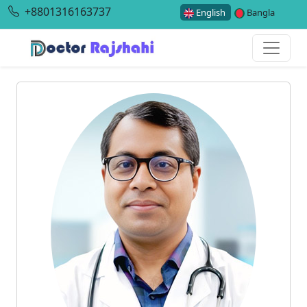
+8801316163737
English
Bangla