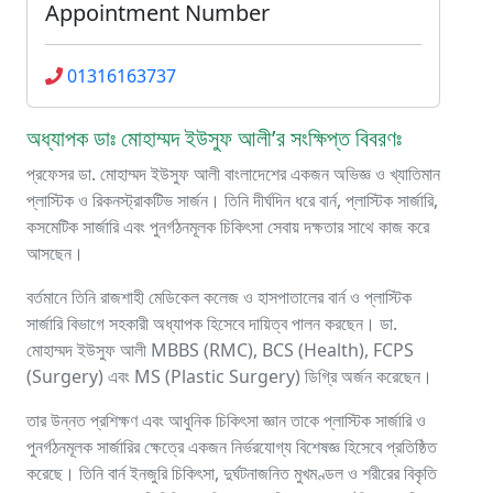
Appointment Number
01316163737
অধ্যাপক ডাঃ মোহাম্মদ ইউসুফ আলী’র সংক্ষিপ্ত বিবরণঃ
প্রফেসর ডা. মোহাম্মদ ইউসুফ আলী বাংলাদেশের একজন অভিজ্ঞ ও খ্যাতিমান
প্লাস্টিক ও রিকনস্ট্রাকটিভ সার্জন। তিনি দীর্ঘদিন ধরে বার্ন, প্লাস্টিক সার্জারি,
কসমেটিক সার্জারি এবং পুনর্গঠনমূলক চিকিৎসা সেবায় দক্ষতার সাথে কাজ করে
আসছেন।
বর্তমানে তিনি রাজশাহী মেডিকেল কলেজ ও হাসপাতালের বার্ন ও প্লাস্টিক
সার্জারি বিভাগে সহকারী অধ্যাপক হিসেবে দায়িত্ব পালন করছেন। ডা.
মোহাম্মদ ইউসুফ আলী MBBS (RMC), BCS (Health), FCPS
(Surgery) এবং MS (Plastic Surgery) ডিগ্রি অর্জন করেছেন।
তার উন্নত প্রশিক্ষণ এবং আধুনিক চিকিৎসা জ্ঞান তাকে প্লাস্টিক সার্জারি ও
পুনর্গঠনমূলক সার্জারির ক্ষেত্রে একজন নির্ভরযোগ্য বিশেষজ্ঞ হিসেবে প্রতিষ্ঠিত
করেছে। তিনি বার্ন ইনজুরি চিকিৎসা, দুর্ঘটনাজনিত মুখমণ্ডল ও শরীরের বিকৃতি