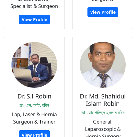
Specialist & Surgeon
View Profile
View Profile
Dr. S.I Robin
Dr. Md. Shahidul
Islam Robin
ডা. এস. আই. রবিন
ডা. মোঃ শহিদুল ইসলাম রবিন
Lap, Laser & Hernia
Surgeon & Trainer
General,
Laparoscopic &
View Profile
Hernia Surgery