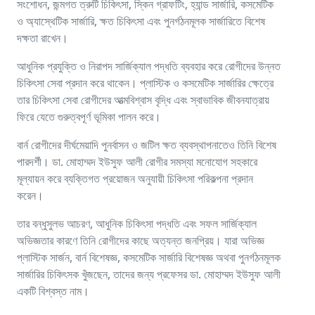
সংশোধন, জন্মগত ত্রুটি চিকিৎসা, স্কিন গ্রাফটিং, হ্যান্ড সার্জারি, কসমেটিক
ও অ্যাস্থেটিক সার্জারি, ক্ষত চিকিৎসা এবং পুনর্গঠনমূলক সার্জারিতে বিশেষ
দক্ষতা রাখেন।
আধুনিক প্রযুক্তি ও নিরাপদ সার্জিক্যাল পদ্ধতি ব্যবহার করে রোগীদের উন্নত
চিকিৎসা সেবা প্রদান করে থাকেন। প্লাস্টিক ও কসমেটিক সার্জারির ক্ষেত্রে
তার চিকিৎসা সেবা রোগীদের আত্মবিশ্বাস বৃদ্ধি এবং স্বাভাবিক জীবনযাত্রায়
ফিরে যেতে গুরুত্বপূর্ণ ভূমিকা পালন করে।
বার্ন রোগীদের দীর্ঘমেয়াদি পুনর্বাসন ও জটিল ক্ষত ব্যবস্থাপনাতেও তিনি বিশেষ
পারদর্শী। ডা. মোহাম্মদ ইউসুফ আলী রোগীর সমস্যা মনোযোগ সহকারে
মূল্যায়ন করে ব্যক্তিগত প্রয়োজন অনুযায়ী চিকিৎসা পরিকল্পনা প্রদান
করেন।
তার বন্ধুসুলভ আচরণ, আধুনিক চিকিৎসা পদ্ধতি এবং সফল সার্জিক্যাল
অভিজ্ঞতার কারণে তিনি রোগীদের কাছে অত্যন্ত জনপ্রিয়। যারা অভিজ্ঞ
প্লাস্টিক সার্জন, বার্ন বিশেষজ্ঞ, কসমেটিক সার্জারি বিশেষজ্ঞ অথবা পুনর্গঠনমূলক
সার্জারির চিকিৎসক খুঁজছেন, তাদের জন্য প্রফেসর ডা. মোহাম্মদ ইউসুফ আলী
একটি বিশ্বস্ত নাম।