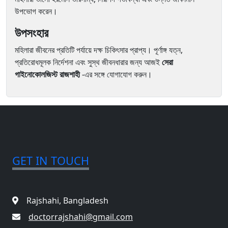
উপভোগ করেন।
উপসংহার
মহিলারা জীবনের প্রতিটি পর্যায়ে দক্ষ চিকিৎসার প্রাপ্য। পূর্ণাঙ্গ যত্ন,
প্রতিরোধমূলক নির্দেশনা এবং সুস্থ জীবনধারার জন্য আজই
সেরা
গাইনোকোলজিস্ট রাজশাহী
-এর সঙ্গে যোগাযোগ করুন।
GET IN TOUCH
Rajshahi, Bangladesh
doctorrajshahi@gmail.com