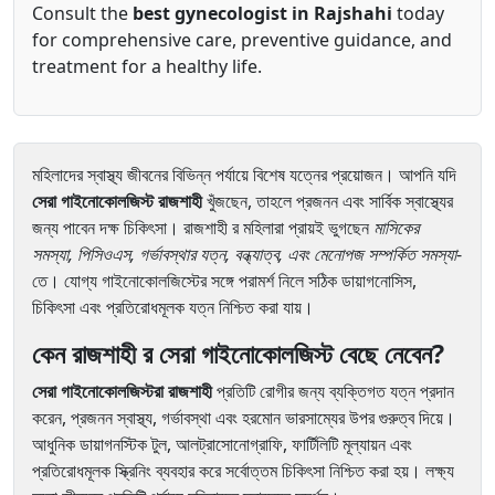
Consult the
best gynecologist in Rajshahi
today
for comprehensive care, preventive guidance, and
treatment for a healthy life.
মহিলাদের স্বাস্থ্য জীবনের বিভিন্ন পর্যায়ে বিশেষ যত্নের প্রয়োজন। আপনি যদি
সেরা গাইনোকোলজিস্ট রাজশাহী
খুঁজছেন, তাহলে প্রজনন এবং সার্বিক স্বাস্থ্যের
জন্য পাবেন দক্ষ চিকিৎসা। রাজশাহী র মহিলারা প্রায়ই ভুগছেন
মাসিকের
সমস্যা, পিসিওএস, গর্ভাবস্থার যত্ন, বন্ধ্যাত্ব, এবং মেনোপজ সম্পর্কিত সমস্যা
-
তে। যোগ্য গাইনোকোলজিস্টের সঙ্গে পরামর্শ নিলে সঠিক ডায়াগনোসিস,
চিকিৎসা এবং প্রতিরোধমূলক যত্ন নিশ্চিত করা যায়।
কেন রাজশাহী র সেরা গাইনোকোলজিস্ট বেছে নেবেন?
সেরা গাইনোকোলজিস্টরা রাজশাহী
প্রতিটি রোগীর জন্য ব্যক্তিগত যত্ন প্রদান
করেন, প্রজনন স্বাস্থ্য, গর্ভাবস্থা এবং হরমোন ভারসাম্যের উপর গুরুত্ব দিয়ে।
আধুনিক ডায়াগনস্টিক টুল, আলট্রাসোনোগ্রাফি, ফার্টিলিটি মূল্যায়ন এবং
প্রতিরোধমূলক স্ক্রিনিং ব্যবহার করে সর্বোত্তম চিকিৎসা নিশ্চিত করা হয়। লক্ষ্য