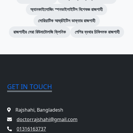
অ্যানকাইলোজিং স্পনডাইলাইটিস বিশেষজ্ঞ রাজশাহী
সোরিয়াটিক আর্থ্রাইটিস ডাক্তার রাজশাহী
রাজশাহীর সেরা রিউমাটোলজি ক্লিনিক
পেশির ব্যথার চিকিৎসক রাজশাহী
GET IN TOUCH
Rajshahi, Bangladesh
doctorrajshahi@gmail.com
01316163737