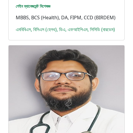
পেইন ম্যানেজমেন্ট বিশেষজ্ঞ
MBBS, BCS (Health), DA, FIPM, CCD (BIRDEM)
এমবিবিএস, বিসিএস (হেলথ), ডিএ, এফআইপিএম, সিসিডি (বারডেম)