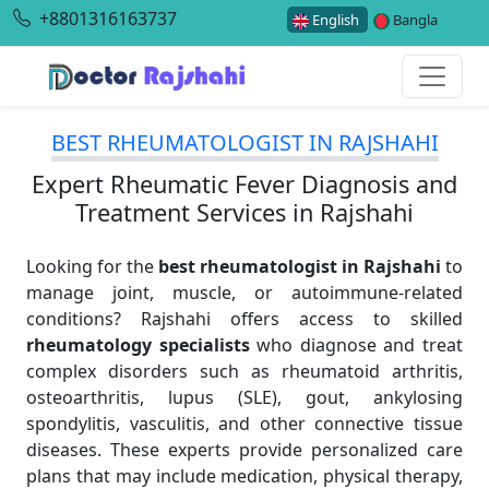
+8801316163737
English
Bangla
BEST RHEUMATOLOGIST IN RAJSHAHI
Expert Rheumatic Fever Diagnosis and
Treatment Services in Rajshahi
Looking for the
best rheumatologist in Rajshahi
to
manage joint, muscle, or autoimmune-related
conditions? Rajshahi offers access to skilled
rheumatology specialists
who diagnose and treat
complex disorders such as rheumatoid arthritis,
osteoarthritis, lupus (SLE), gout, ankylosing
spondylitis, vasculitis, and other connective tissue
diseases. These experts provide personalized care
plans that may include medication, physical therapy,