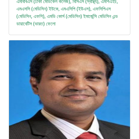
এমবিবিএস (ঢাকা মেডিকেল কলেজ), বিসিএস (স্বাস্থ্য), এমপিএইচ,
এমএসসি (মেডিসিন) ইউকে, এমএসিপি (ইউএস), এফসিপিএস
(মেডিসিন, এফপি), এমডি কোর্স (মেডিসিন) ইমার্জেন্সি মেডিসিন এন্ড
ডায়াবেটিস (ভারত) ফেলো