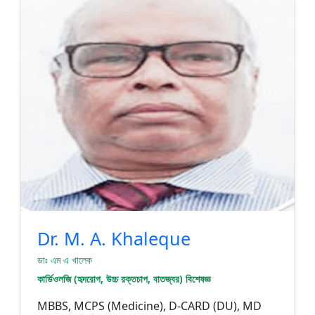
Dr. M. A. Khaleque
ডাঃ এম এ খালেক
কার্ডিওলজি (হৃদরোগ, উচ্চ রক্তচাপ, বাতজ্বর) বিশেষজ্ঞ
MBBS, MCPS (Medicine), D-CARD (DU), MD