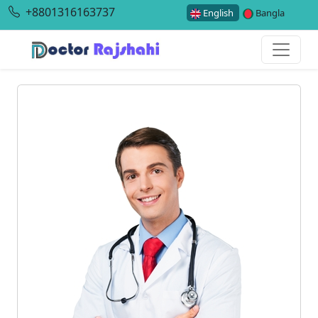
+8801316163737
English
Bangla