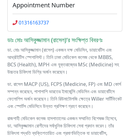
Appointment Number
01316163737
ডাঃ মোঃ আসিকুজ্জামান (রাসেল)’র সংক্ষিপ্ত বিবরণঃ
ডা. মোঃ আসিকুজ্জামান (রাসেল) একজন দক্ষ মেডিসিন, ডায়াবেটিস এবং
আর্থ্রাইটিস স্পেশালিস্ট। তিনি ঢাকা মেডিকেল কলেজ থেকে MBBS,
BCS (Health), MPH এবং যুক্তরাজ্যের MSc (Medicine) সহ
উচ্চতর চিকিৎসা ডিগ্রি অর্জন করেছেন।
ডা. রাসেল MACP (US), FCPS (Medicine, FP) এবং MD কোর্স
সম্পন্ন করেছেন, পাশাপাশি ভারতের ইমার্জেন্সি মেডিসিন এবং ডায়াবেটিসে
ফেলোশিপ অর্জন করেছেন। তিনি রিউমাটোলজি ক্ষেত্রে Willer সার্টিফিকেট
এবং স্পোর্টস মেডিসিনে উন্নত প্রশিক্ষণ গ্রহণ করেছেন।
রাজশাহী মেডিকেল কলেজ হাসপাতালের একজন সম্মানিত বিশেষজ্ঞ হিসেবে,
ডা. আসিকুজ্জামান রোগীদের সর্বাধুনিক চিকিৎসা সেবা প্রদান করেন। তাঁর
চিকিৎসা পদ্ধতি ব্যক্তিগতায়িত এবং প্রমাণভিত্তিক যা ডায়াবেটিস,