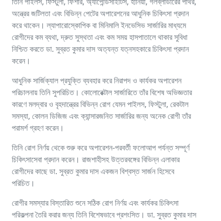
তিনি পাইলস, ফিস্টুলা, ফিশার, অ্যাপেন্ডিসাইটিস, হার্নিয়া, গলব্লাডারের পাথর,
অন্ত্রের জটিলতা এবং বিভিন্ন পেটের অপারেশনের আধুনিক চিকিৎসা প্রদান
করে থাকেন। ল্যাপারোস্কোপিক বা মিনিমালি ইনভেসিভ সার্জারির মাধ্যমে
রোগীদের কম ব্যথা, দ্রুত সুস্থতা এবং কম সময় হাসপাতালে থাকার সুবিধা
নিশ্চিত করতে ডা. সুব্রত কুমার দাস অত্যন্ত যত্নসহকারে চিকিৎসা প্রদান
করেন।
আধুনিক সার্জিক্যাল প্রযুক্তি ব্যবহার করে নিরাপদ ও কার্যকর অপারেশন
পরিচালনায় তিনি সুপরিচিত। কোলোরেক্টাল সার্জারিতে তাঁর বিশেষ অভিজ্ঞতার
কারণে মলদ্বার ও বৃহদান্ত্রের বিভিন্ন রোগ যেমন পাইলস, ফিস্টুলা, রেকটাল
সমস্যা, কোলন ডিজিজ এবং ক্যান্সারজনিত সার্জারির জন্য অনেক রোগী তাঁর
পরামর্শ গ্রহণ করেন।
তিনি রোগ নির্ণয় থেকে শুরু করে অপারেশন-পরবর্তী ফলোআপ পর্যন্ত সম্পূর্ণ
চিকিৎসাসেবা প্রদান করেন। রাজশাহীসহ উত্তরবঙ্গের বিভিন্ন এলাকার
রোগীদের কাছে ডা. সুব্রত কুমার দাস একজন বিশ্বস্ত সার্জন হিসেবে
পরিচিত।
রোগীর সমস্যার বিস্তারিত শুনে সঠিক রোগ নির্ণয় এবং কার্যকর চিকিৎসা
পরিকল্পনা তৈরি করার জন্য তিনি বিশেষভাবে প্রশংসিত। ডা. সুব্রত কুমার দাস