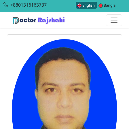
+8801316163737
English
Bangla