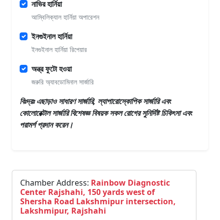
নাভির হার্নিয়া
আম্বিলিক্যাল হার্নিয়া অপারেশন
ইনগুইনাল হার্নিয়া
ইনগুইনাল হার্নিয়া রিপেয়ার
অন্ত্র ফুটো হওয়া
জরুরি অ্যাবডোমিনাল সার্জারি
বিঃদ্রঃ এছাড়াও
সাধারণ সার্জারি, ল্যাপারোস্কোপিক সার্জারি এবং
কোলোরেক্টাল সার্জারি বিশেষজ্ঞ
বিষয়ক সকল রোগের সুনির্দিষ্ট চিকিৎসা এবং
পরামর্শ প্রদান করেন।
Chamber Address:
Rainbow Diagnostic
Center Rajshahi, 150 yards west of
Shersha Road Lakshmipur intersection,
Lakshmipur, Rajshahi