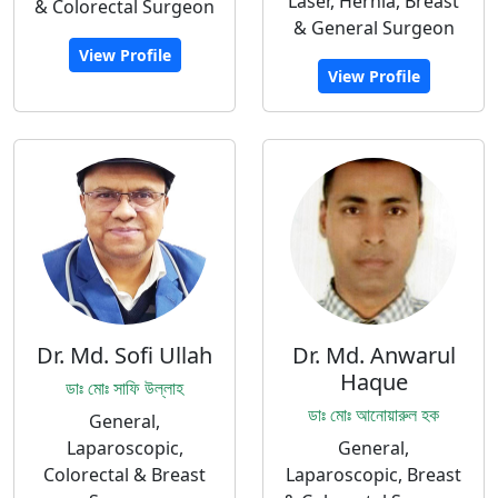
Laser, Hernia, Breast
& Colorectal Surgeon
& General Surgeon
View Profile
View Profile
Dr. Md. Sofi Ullah
Dr. Md. Anwarul
Haque
ডাঃ মোঃ সাফি উল্লাহ
ডাঃ মোঃ আনোয়ারুল হক
General,
Laparoscopic,
General,
Colorectal & Breast
Laparoscopic, Breast