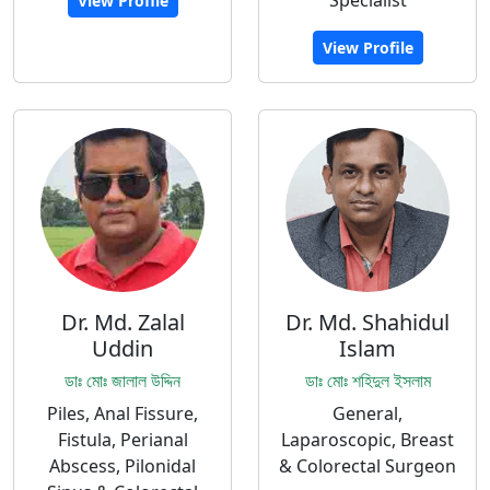
Specialist
View Profile
View Profile
Dr. Md. Zalal
Dr. Md. Shahidul
Uddin
Islam
ডাঃ মোঃ জালাল উদ্দিন
ডাঃ মোঃ শহিদুল ইসলাম
Piles, Anal Fissure,
General,
Fistula, Perianal
Laparoscopic, Breast
Abscess, Pilonidal
& Colorectal Surgeon