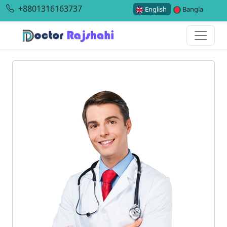
+8801316163737
English
Bangla