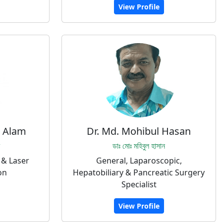
View Profile
l Alam
Dr. Md. Mohibul Hasan
ডাঃ মোঃ মহিবুল হাসান
 & Laser
General, Laparoscopic,
on
Hepatobiliary & Pancreatic Surgery
Specialist
View Profile