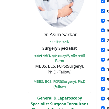
অ
হ
অ
ড
Dr. Asim Sarkar
প
ডাঃ আসিম সরকার
Surgery Specialist
অ
সাধারণ সার্জারি, ল্যাপারোস্কোপি, জটিল সার্জারি
ম
বিশেষজ্ঞ
MBBS, BCS, FCPS(Surgery),
ল
Ph.D (Fellow)
প
MBBS, BCS, FCPS(Surgery), Ph.D
(Fellow)
অ
General & Laparoscopy
গ
Specialist SurgeonConsultant
ব