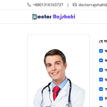
+8801316163737
|
doctorrajshah
যে স
জ
জ
ল
হ
গ
ল