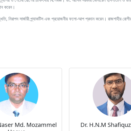
 অগ্ন্যাশয় ও পেটের রোগের চিকিৎসায় বিশেষজ্ঞ। ডা. আসিম সরকার জেনারেল হাসপাতাল ও ডায়াগ
রদান করেন।
দ্ধতি, নিরাপদ সার্জারী প্র্যাকটিস এবং প্রয়োজনীয় ফলো-আপ প্রদান করেন। রাজশাহীর রোগীরা
 Naser Md. Mozammel
Dr. H.N.M Shafiqu