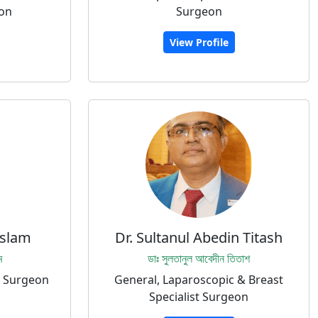
eon
Surgeon
View Profile
Islam
Dr. Sultanul Abedin Titash
ম
ডাঃ সুলতানুল আবেদীন তিতাশ
c Surgeon
General, Laparoscopic & Breast
Specialist Surgeon