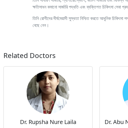
তিনি সাধারণ সার্জারি, ল্যাপারোস্কোপি, জটিল সার্জারি এবং বিভিন্ন
ক্ষতিসাধন কমানো সার্জারি পদ্ধতি এবং ব্যক্তিগত চিকিৎসা সেবা প্
তিনি রোগীদের দীর্ঘমেয়াদী সুস্থতা নিশ্চিত করতে আধুনিক চিকিৎসা প
বেছে নেন।
Related Doctors
Dr. Rupsha Nure Laila
Dr. Abu