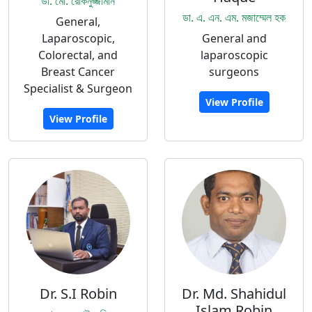
ডা. মো. রোকনুজ্জামান
ডা. এ. এন. এম. মজাম্মেল হক
General,
Laparoscopic,
General and
Colorectal, and
laparoscopic
Breast Cancer
surgeons
Specialist & Surgeon
View Profile
View Profile
Dr. S.I Robin
Dr. Md. Shahidul
Islam Robin