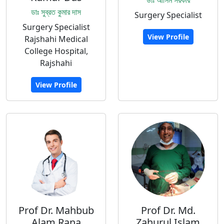
ডাঃ আসিম সরকার
ডাঃ সুব্রত কুমার দাস
Surgery Specialist
Surgery Specialist
View Profile
Rajshahi Medical
College Hospital,
Rajshahi
View Profile
Prof Dr. Mahbub
Prof Dr. Md.
Alam Rana
Zahurul Islam