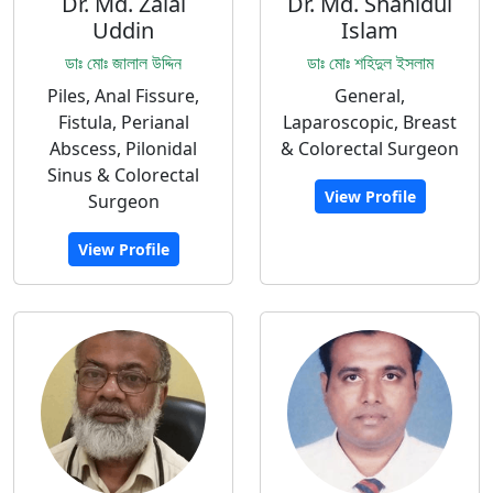
Dr. Md. Zalal
Dr. Md. Shahidul
Uddin
Islam
ডাঃ মোঃ জালাল উদ্দিন
ডাঃ মোঃ শহিদুল ইসলাম
Piles, Anal Fissure,
General,
Fistula, Perianal
Laparoscopic, Breast
Abscess, Pilonidal
& Colorectal Surgeon
Sinus & Colorectal
View Profile
Surgeon
View Profile