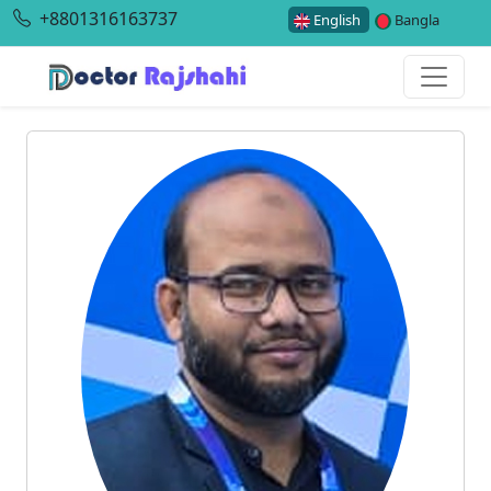
+8801316163737
English
Bangla