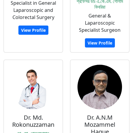
প্রফেসর ডাঃ এ.কে.এম. গোলাম
Specialist in General
কিবরিয়া
Laparoscopic and
General &
Colorectal Surgery
Laparoscopic
Specialist Surgeon
View Profile
View Profile
Dr. Md.
Dr. A.N.M
Rokonuzzaman
Mozammel
Haque