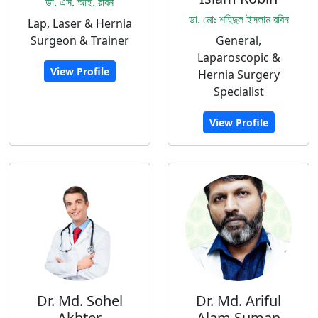
ডা. এস. আই. রবিন
ডা. মোঃ শহিদুল ইসলাম রবিন
Lap, Laser & Hernia
Surgeon & Trainer
General,
Laparoscopic &
View Profile
Hernia Surgery
Specialist
View Profile
Dr. Md. Sohel
Dr. Md. Ariful
Akhter
Alam Suman