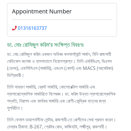
Appointment Number
01316163737
ডা. মোঃ রোমিজুল করিম’র সংক্ষিপ্ত বিবরণঃ
ডা. মোঃ রোমিজুল করিম একজন অভিজ্ঞ কনসালট্যান্ট সার্জন, যিনি রাজশাহী
মেডিকেল কলেজ ও হাসপাতালে নিয়োগপ্রাপ্ত। তিনি এমবিবিএস, বিএসস
(হেলথ), এফসিপিএস (সার্জারি), এমএস (কোর্স) এবং MACS (আমেরিকা)
ডিগ্রিধারী।
তিনি সাধারণ সার্জারি, ব্রেস্ট সার্জারি, কোলোরেক্টাল সার্জারি এবং
ল্যাপারোস্কোপিক সার্জারিতে বিশেষজ্ঞ। ডা. করিম উন্নত ল্যাপারোস্কোপিক
পদ্ধতি, নিরাপদ এবং কার্যকর সার্জারি এবং রোগী-কেন্দ্রিক যত্নের জন্য
সুপরিচিত।
তিনি ফেমাস ডায়াগনস্টিক সেন্টার, রাজশাহী-তে রোগীদের সেবা প্রদান করেন।
চেম্বার ঠিকানা: B-267, গ্রেটার রোড, কাজিহাটা, লক্ষ্মীপুর, রাজশাহী।