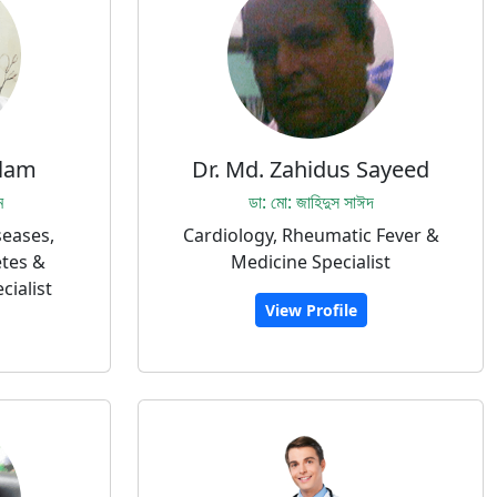
slam
Dr. Md. Zahidus Sayeed
ম
ডা: মো: জাহিদুস সাঈদ
seases,
Cardiology, Rheumatic Fever &
etes &
Medicine Specialist
cialist
View Profile