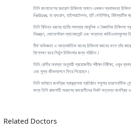
তিনি বাংলাদেশের হৃদরোগ চিকিৎসা অঙ্গনে একজন স্বনামধন্য
Fellow, যা হৃদরোগ, হাইপারটেনশন, হার্ট ফেইলিউর, রিউম্যাটিক জ্
তিনি বিভিন্ন ধরনের হার্টের সমস্যার আধুনিক ও বৈজ্ঞানিক চিকিৎসা প্
নিয়ন্ত্রণ, কোলেস্টেরল ম্যানেজমেন্ট এবং অন্যান্য কার্ডিওভাসকুলার
দীর্ঘ অভিজ্ঞতা ও আন্তর্জাতিক মানের চিকিৎসা জ্ঞানের ফলে তাঁর কা
বিশ্লেষণ করে নির্ভুল চিকিৎসার জন্য পরিচিত।
তিনি রোগীর অবস্থা অনুযায়ী প্রয়োজনীয় পরীক্ষা-নিরীক্ষা, ওষুধ ব্য
এবং সুস্থ জীবনযাপনে ফিরে গিয়েছেন।
তিনি বর্তমানে জনপ্রিয় স্বাস্থ্যসেবা প্রতিষ্ঠান পপুলার ডায়াগনস্টি
জন্য তিনি রাজশাহী অঞ্চলের হৃদরোগীদের নিকট অত্যন্ত জনপ্রিয় 
Related Doctors