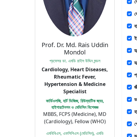
ক
স
হ
ই
Prof. Dr. Md. Rais Uddin
হ
Mondol
প্রফেসর ডা. এমডি রাইস উদ্দিন মন্ডল
হ
Cardiology, Heart Diseases,
প
Rheumatic Fever,
Hypertension & Medicine
জ
Specialist
ড
কার্ডিওলজি, হার্ট ডিজিজ, রিউম্যাটিক জ্বর,
হাইপারটেনশন ও মেডিসিন বিশেষজ্ঞ
হ
MBBS, FCPS (Medicine), MD
(Cardiology), Fellow (WHO)
প
এমবিবিএস, এফসিপিএস (মেডিসিন), এমডি
হ