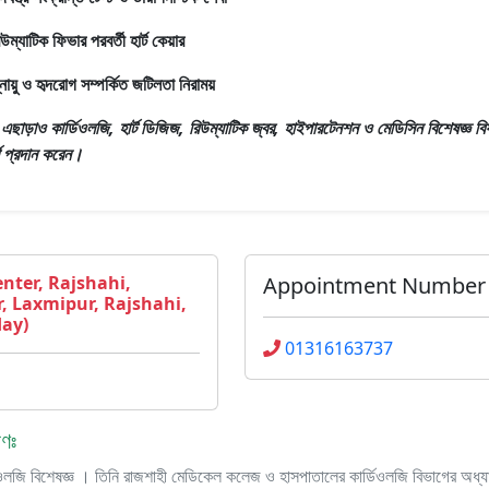
িউম্যাটিক ফিভার পরবর্তী হার্ট কেয়ার
্নায়ু ও হৃদরোগ সম্পর্কিত জটিলতা নিরাময়
রঃ এছাড়াও
কার্ডিওলজি, হার্ট ডিজিজ, রিউম্যাটিক জ্বর, হাইপারটেনশন ও মেডিসিন বিশেষজ্ঞ
বিষ
শ প্রদান করেন।
nter, Rajshahi,
Appointment Number
, Laxmipur, Rajshahi,
day)
01316163737
রণঃ
্ডিওলজি বিশেষজ্ঞ । তিনি রাজশাহী মেডিকেল কলেজ ও হাসপাতালের কার্ডিওলজি বিভাগের অধ্য