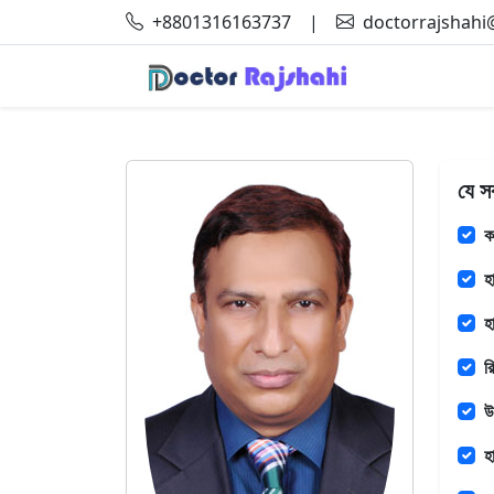
+8801316163737
|
doctorrajshah
যে স
ক
হ
হ
র
উ
হ