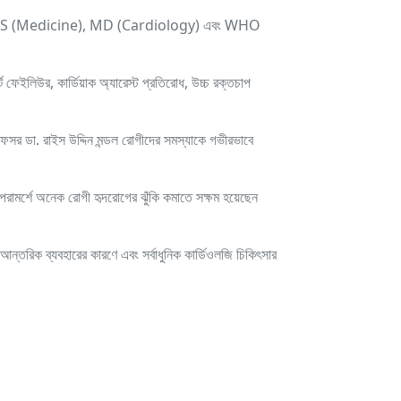
 MBBS, FCPS (Medicine), MD (Cardiology) এবং WHO
্ট ফেইলিউর, কার্ডিয়াক অ্যারেস্ট প্রতিরোধ, উচ্চ রক্তচাপ
্রফেসর ডা. রাইস উদ্দিন মন্ডল রোগীদের সমস্যাকে গভীরভাবে
র পরামর্শে অনেক রোগী হৃদরোগের ঝুঁকি কমাতে সক্ষম হয়েছেন
)। আন্তরিক ব্যবহারের কারণে এবং সর্বাধুনিক কার্ডিওলজি চিকিৎসার