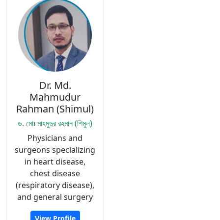
Dr. Md.
Mahmudur
Rahman (Shimul)
ড. মোঃ মাহমুদুর রহমান (শিমুল)
Physicians and
surgeons specializing
in heart disease,
chest disease
(respiratory disease),
and general surgery
View Profile