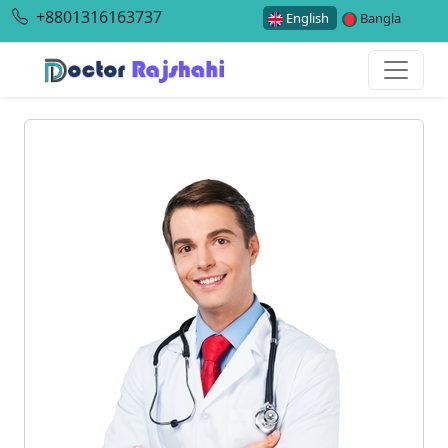
+8801316163737
English
Bangla