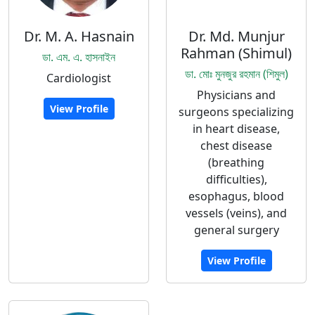
Dr. M. A. Hasnain
Dr. Md. Munjur
Rahman (Shimul)
ডা. এম. এ. হাসনাইন
ডা. মোঃ মুনজুর রহমান (শিমুল)
Cardiologist
Physicians and
View Profile
surgeons specializing
in heart disease,
chest disease
(breathing
difficulties),
esophagus, blood
vessels (veins), and
general surgery
View Profile