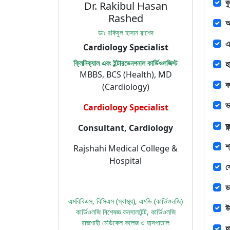
ব
Dr. Rakibul Hasan
Rashed
অ
ডাঃ রকিবুল হাসান রাশেদ
এ
Cardiology Specialist
ক্লিনিক্যাল এবং ইন্টারভেনশনাল কার্ডিওলজিস্ট
হা
MBBS, BCS (Health), MD
ক
(Cardiology)
ভ
Cardiology Specialist
জ
Consultant, Cardiology
শ
Rajshahi Medical College &
Hospital
স
ড
এমবিবিএস, বিসিএস (স্বাস্থ্য), এমডি (কার্ডিওলজি)
উ
কার্ডিওলজি বিশেষজ্ঞ কনসালটেন্ট, কার্ডিওলজি
রাজশাহী মেডিকেল কলেজ ও হাসপাতাল
হ