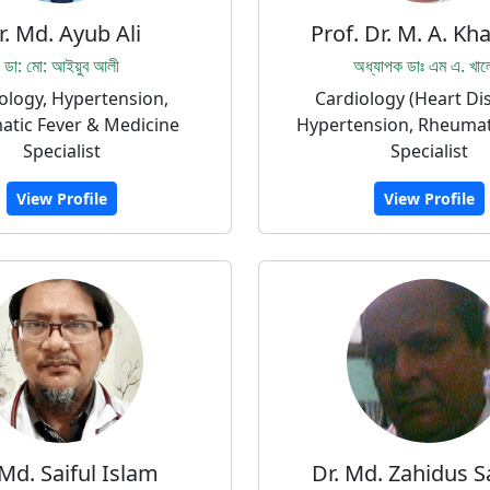
r. Md. Ayub Ali
Prof. Dr. M. A. Kh
ডা: মো: আইয়ুব আলী
অধ্যাপক ডাঃ এম এ. খা
ology, Hypertension,
Cardiology (Heart Di
tic Fever & Medicine
Hypertension, Rheumat
Specialist
Specialist
View Profile
View Profile
 Md. Saiful Islam
Dr. Md. Zahidus 