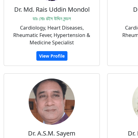
Dr. Md. Rais Uddin Mondol
D
ডাঃ মোঃ রইস উদ্দিন মন্ডল
Cardiology, Heart Diseases,
Cardi
Rheumatic Fever, Hypertension &
Rheuma
Medicine Specialist
View Profile
Dr. A.S.M. Sayem
Dr.