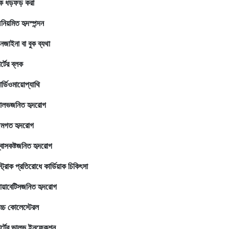
ুক ধড়ফড় করা
নিয়মিত হৃদস্পন্দন
নজাইনা বা বুক ব্যথা
র্টের ব্লক
ার্ডিওমায়োপ্যাথি
ালভজনিত হৃদরোগ
ন্মগত হৃদরোগ
্বাসকষ্টজনিত হৃদরোগ
্ট্রোক প্রতিরোধে কার্ডিয়াক চিকিৎসা
ায়াবেটিসজনিত হৃদরোগ
চ্চ কোলেস্টেরল
ার্টের ভালভ ইনফেকশন