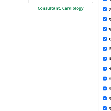
Consultant, Cardiology
প
হ
হৃ
হ
স
র
প
হ
হা
হ
হা