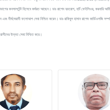
ভাগের কনসালটেন্ট হিসেবে কর্মরত আছেন। ডাঃ রাশেদ হৃদরোগ, হার্ট ফেইলিওর, করনারি আর্টা
এবং দীর্ঘমেয়াদী ফলোআপ সেবা নিশ্চিত করেন। ডাঃ রাকিবুল হাসান রাশেদ কার্ডিওলজি সম্পর্ক
 রোগীদের উন্নত সেবা নিশ্চিত করে।