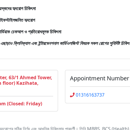
য়স্কদের হৃদরোগ চিকিৎসা
াইফস্টাইলজনিত হৃদরোগ
ার্ডিয়াক চেকআপ ও প্রতিরোধমূলক চিকিৎসা
রঃ এছাড়াও
ক্লিনিক্যাল এবং ইন্টারভেনশনাল কার্ডিওলজিস্ট
বিষয়ক সকল রোগের সুনির্দিষ্ট চিকিৎ
ter, 63/1 Ahmed Tower,
Appointment Number
h floor) Kazihata,
01316163737
pm (Closed: Friday)
 যিনি হৃদরোগের সঠিক নির্ণয় এবং আধুনিক চিকিৎসায় পারদর্শী। তিনি MBBS, BCS (He