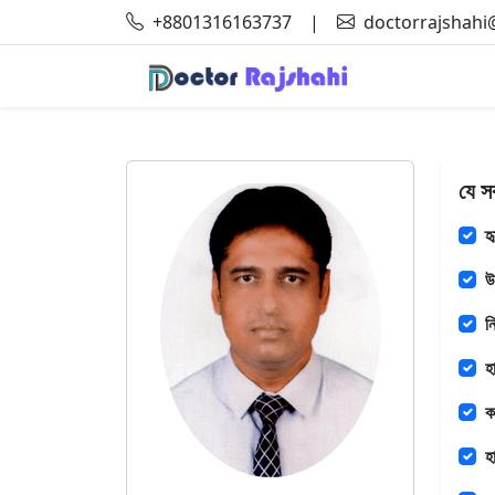
+8801316163737
|
doctorrajshah
যে স
হ
উ
ন
হ
ক
হ