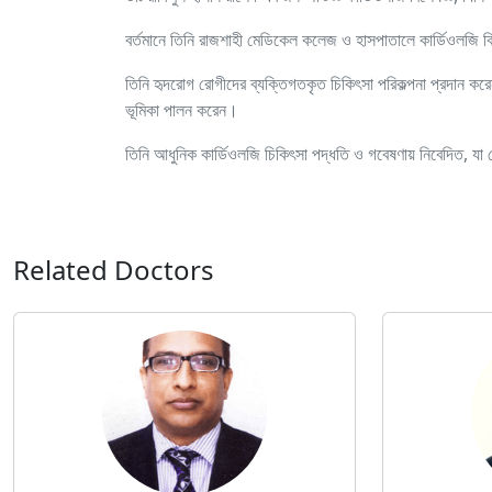
বর্তমানে তিনি রাজশাহী মেডিকেল কলেজ ও হাসপাতালে কার্ডিওলজি বি
তিনি হৃদরোগ রোগীদের ব্যক্তিগতকৃত চিকিৎসা পরিকল্পনা প্রদান করেন 
ভূমিকা পালন করেন।
তিনি আধুনিক কার্ডিওলজি চিকিৎসা পদ্ধতি ও গবেষণায় নিবেদিত, যা
Related Doctors