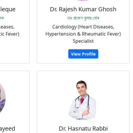
aleque
Dr. Rajesh Kumar Ghosh
লেক
ডাঃ রাজেশ কুমার ঘোষ
seases,
Cardiology (Heart Diseases,
ic Fever)
Hypertension & Rheumatic Fever)
Specialist
View Profile
Sayeed
Dr. Hasnatu Rabbi