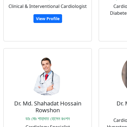
Clinical & Interventional Cardiologist
Cardio
Diabete
View Profile
Dr. Md. Shahadat Hossain
Dr. 
Rowshon
ডাঃ মোঃ শাহাদাত হোসেন রওশন
Cardio