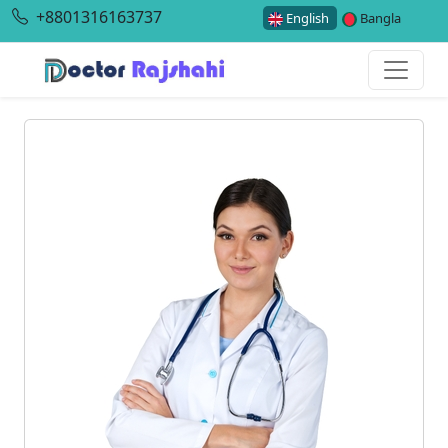
+8801316163737
English
Bangla