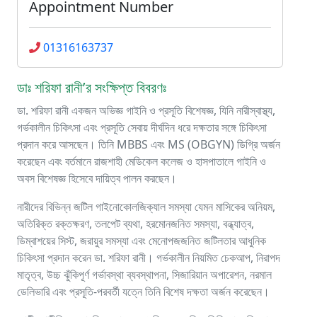
Appointment Number
01316163737
ডাঃ শরিফা রানী’র সংক্ষিপ্ত বিবরণঃ
ডা. শরিফা রানী একজন অভিজ্ঞ গাইনি ও প্রসূতি বিশেষজ্ঞ, যিনি নারীস্বাস্থ্য,
গর্ভকালীন চিকিৎসা এবং প্রসূতি সেবায় দীর্ঘদিন ধরে দক্ষতার সঙ্গে চিকিৎসা
প্রদান করে আসছেন। তিনি MBBS এবং MS (OBGYN) ডিগ্রি অর্জন
করেছেন এবং বর্তমানে রাজশাহী মেডিকেল কলেজ ও হাসপাতালে গাইনি ও
অবস বিশেষজ্ঞ হিসেবে দায়িত্ব পালন করছেন।
নারীদের বিভিন্ন জটিল গাইনোকোলজিক্যাল সমস্যা যেমন মাসিকের অনিয়ম,
অতিরিক্ত রক্তক্ষরণ, তলপেট ব্যথা, হরমোনজনিত সমস্যা, বন্ধ্যাত্ব,
ডিম্বাশয়ের সিস্ট, জরায়ুর সমস্যা এবং মেনোপজজনিত জটিলতার আধুনিক
চিকিৎসা প্রদান করেন ডা. শরিফা রানী। গর্ভকালীন নিয়মিত চেকআপ, নিরাপদ
মাতৃত্ব, উচ্চ ঝুঁকিপূর্ণ গর্ভাবস্থা ব্যবস্থাপনা, সিজারিয়ান অপারেশন, নরমাল
ডেলিভারি এবং প্রসূতি-পরবর্তী যত্নে তিনি বিশেষ দক্ষতা অর্জন করেছেন।