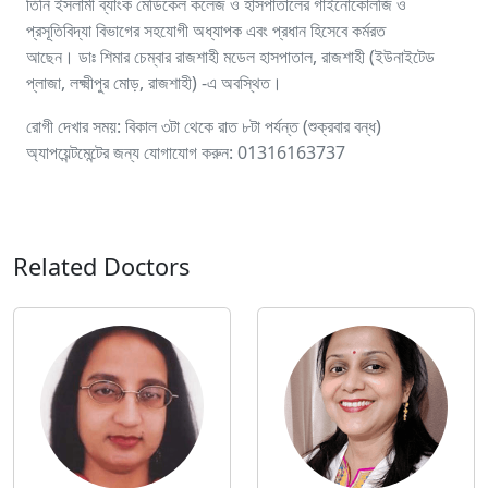
তিনি ইসলামী ব্যাংক মেডিকেল কলেজ ও হাসপাতালের গাইনোকোলজি ও
প্রসূতিবিদ্যা বিভাগের সহযোগী অধ্যাপক এবং প্রধান হিসেবে কর্মরত
আছেন। ডাঃ শিমার চেম্বার রাজশাহী মডেল হাসপাতাল, রাজশাহী (ইউনাইটেড
প্লাজা, লক্ষ্মীপুর মোড়, রাজশাহী) -এ অবস্থিত।
রোগী দেখার সময়: বিকাল ৩টা থেকে রাত ৮টা পর্যন্ত (শুক্রবার বন্ধ)
অ্যাপয়েন্টমেন্টের জন্য যোগাযোগ করুন: 01316163737
Related Doctors