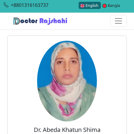
+8801316163737
English
Bangla
Dr. Abeda Khatun Shima