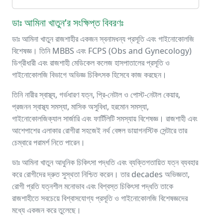
ডাঃ আমিনা খাতুন’র সংক্ষিপ্ত বিবরণঃ
ডাঃ আমিনা খাতুন রাজশাহীর একজন স্বনামধন্য প্রসূতি এবং গাইনোকোলজি
বিশেষজ্ঞ। তিনি MBBS এবং FCPS (Obs and Gynecology)
ডিগ্রীধারী এবং রাজশাহী মেডিকেল কলেজ হাসপাতালের প্রসূতি ও
গাইনোকোলজি বিভাগে অভিজ্ঞ চিকিৎসক হিসেবে কাজ করছেন।
তিনি নারীর স্বাস্থ্য, গর্ভধারণ যত্ন, প্রি-নেটাল ও পোস্ট-নেটাল কেয়ার,
প্রজনন স্বাস্থ্য সমস্যা, মাসিক অসুবিধা, হরমোন সমস্যা,
গাইনোকোলজিক্যাল সার্জারি এবং ফার্টিলিটি সমস্যায় বিশেষজ্ঞ। রাজশাহী এবং
আশেপাশের এলাকার রোগীরা সহজেই নর্থ বেঙ্গল ডায়াগনস্টিক সেন্টারে তার
চেম্বারে পরামর্শ নিতে পারেন।
ডাঃ আমিনা খাতুন আধুনিক চিকিৎসা পদ্ধতি এবং ব্যক্তিগতায়িত যত্ন ব্যবহার
করে রোগীদের দ্রুত সুস্থতা নিশ্চিত করেন। তার decades অভিজ্ঞতা,
রোগী প্রতি যত্নশীল মনোভাব এবং বিশ্বস্ত চিকিৎসা পদ্ধতি তাকে
রাজশাহীতে সবচেয়ে বিশ্বাসযোগ্য প্রসূতি ও গাইনোকোলজি বিশেষজ্ঞদের
মধ্যে একজন করে তুলেছে।