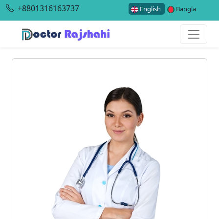
+8801316163737
English
Bangla