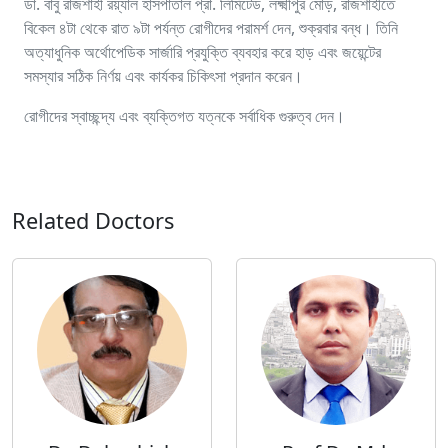
ডা. বাবু রাজশাহী রয়্যাল হাসপাতাল প্রা. লিমিটেড, লক্ষ্মীপুর মোড়, রাজশাহীতে
বিকেল ৪টা থেকে রাত ৯টা পর্যন্ত রোগীদের পরামর্শ দেন, শুক্রবার বন্ধ। তিনি
অত্যাধুনিক অর্থোপেডিক সার্জারি প্রযুক্তি ব্যবহার করে হাড় এবং জয়েন্টের
সমস্যার সঠিক নির্ণয় এবং কার্যকর চিকিৎসা প্রদান করেন।
রোগীদের স্বাচ্ছন্দ্য এবং ব্যক্তিগত যত্নকে সর্বাধিক গুরুত্ব দেন।
Related Doctors