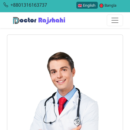
+8801316163737
English
Bangla