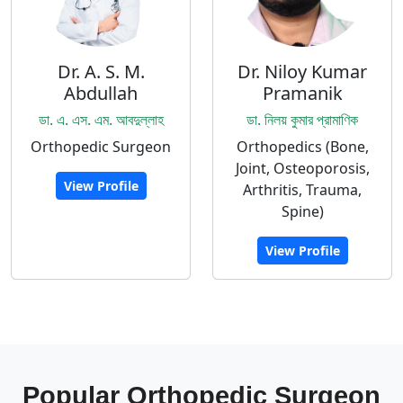
Dr. A. S. M.
Dr. Niloy Kumar
Abdullah
Pramanik
ডা. এ. এস. এম. আবদুল্লাহ
ডা. নিলয় কুমার প্রামাণিক
Orthopedic Surgeon
Orthopedics (Bone,
Joint, Osteoporosis,
View Profile
Arthritis, Trauma,
Spine)
View Profile
Popular Orthopedic Surgeon