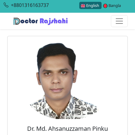
+8801316163737
English
Bangla
Dr. Md. Ahsanuzzaman Pinku