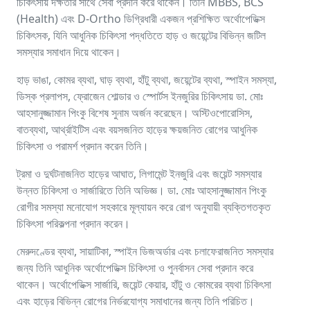
চিকিৎসায় দক্ষতার সাথে সেবা প্রদান করে থাকেন। তিনি MBBS, BCS
(Health) এবং D-Ortho ডিগ্রিধারী একজন প্রশিক্ষিত অর্থোপেডিক্স
চিকিৎসক, যিনি আধুনিক চিকিৎসা পদ্ধতিতে হাড় ও জয়েন্টের বিভিন্ন জটিল
সমস্যার সমাধান দিয়ে থাকেন।
হাড় ভাঙা, কোমর ব্যথা, ঘাড় ব্যথা, হাঁটু ব্যথা, জয়েন্টের ব্যথা, স্পাইন সমস্যা,
ডিস্ক প্রলাপস, ফ্রোজেন শোল্ডার ও স্পোর্টস ইনজুরির চিকিৎসায় ডা. মোঃ
আহসানুজ্জামান পিংকু বিশেষ সুনাম অর্জন করেছেন। অস্টিওপোরোসিস,
বাতব্যথা, আর্থ্রাইটিস এবং বয়সজনিত হাড়ের ক্ষয়জনিত রোগের আধুনিক
চিকিৎসা ও পরামর্শ প্রদান করেন তিনি।
ট্রমা ও দুর্ঘটনাজনিত হাড়ের আঘাত, লিগামেন্ট ইনজুরি এবং জয়েন্ট সমস্যার
উন্নত চিকিৎসা ও সার্জারিতে তিনি অভিজ্ঞ। ডা. মোঃ আহসানুজ্জামান পিংকু
রোগীর সমস্যা মনোযোগ সহকারে মূল্যায়ন করে রোগ অনুযায়ী ব্যক্তিগতকৃত
চিকিৎসা পরিকল্পনা প্রদান করেন।
মেরুদণ্ডের ব্যথা, সায়াটিকা, স্পাইন ডিজঅর্ডার এবং চলাফেরাজনিত সমস্যার
জন্য তিনি আধুনিক অর্থোপেডিক্স চিকিৎসা ও পুনর্বাসন সেবা প্রদান করে
থাকেন। অর্থোপেডিক্স সার্জারি, জয়েন্ট কেয়ার, হাঁটু ও কোমরের ব্যথা চিকিৎসা
এবং হাড়ের বিভিন্ন রোগের নির্ভরযোগ্য সমাধানের জন্য তিনি পরিচিত।