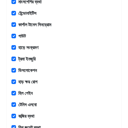
মাংসপেশির ব্যথা
টেন্ডোনাইটিস
কার্পাল টানেল সিনড্রোম
গাউট
হাড়ে সংক্রমণ
ট্রমা ইনজুরি
ডিসলোকেশন
হাড় ক্ষয় রোগ
হিল পেইন
টেনিস এলবো
কব্জির ব্যথা
হিপ জয়েন্ট ব্যথা