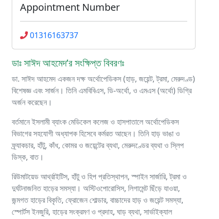
Appointment Number
01316163737
ডাঃ সাঈদ আহমেদ’র সংক্ষিপ্ত বিবরণঃ
ডা. সাঈদ আহমেদ একজন দক্ষ অর্থোপেডিকস (হাড়, জয়েন্ট, ট্রমা, মেরুদণ্ড)
বিশেষজ্ঞ এবং সার্জন। তিনি এমবিবিএস, ডি-অর্থো, ও এমএস (অর্থো) ডিগ্রি
অর্জন করেছেন।
বর্তমানে ইসলামী ব্যাংক মেডিকেল কলেজ ও হাসপাতালে অর্থোপেডিকস
বিভাগের সহযোগী অধ্যাপক হিসেবে কর্মরত আছেন। তিনি হাড় ভাঙা ও
ফ্র্যাকচার, হাঁটু, কাঁধ, কোমর ও জয়েন্টের ব্যথা, মেরুদণ্ডের ব্যথা ও স্লিপ
ডিস্ক, বাত।
রিউমাটয়েড আর্থ্রাইটিস, হাঁটু ও হিপ প্রতিস্থাপন, স্পাইন সার্জারি, ট্রমা ও
দুর্ঘটনাজনিত হাড়ের সমস্যা। অস্টিওপোরোসিস, লিগামেন্ট ছিঁড়ে যাওয়া,
জন্মগত হাড়ের বিকৃতি, ফ্রোজেন শোল্ডার, বাচ্চাদের হাড় ও জয়েন্ট সমস্যা,
স্পোর্টস ইনজুরি, হাড়ের সংক্রমণ ও প্রদাহ, ঘাড় ব্যথা, সার্ভাইক্যাল