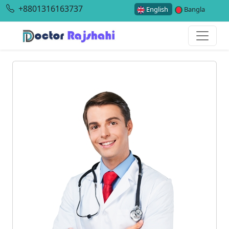
+8801316163737
English
Bangla