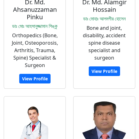
Dr. Md.
Dr. Md. Alamgir
Ahsanuzzaman
Hossain
Pinku
ডাঃ মোহাঃ আলমগীর হোসেন
ডাঃ মোঃ আহসানুজ্জামান পিঙ্কু
Bone and joint,
Orthopedics (Bone,
disability, accident
Joint, Osteoporosis,
spine disease
Arthritis, Trauma,
specialist and
Spine) Specialist &
surgeon
Surgeon
View Profile
View Profile