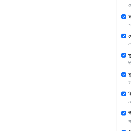
ভ
ফ
স
প
প
ম
ই
ম
ইন
ব
ব
ক
হ