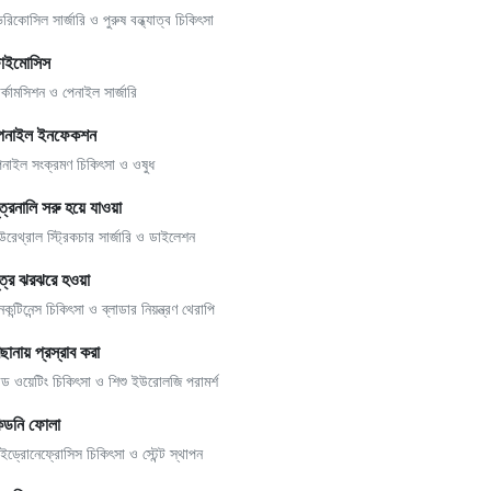
েরিকোসিল সার্জারি ও পুরুষ বন্ধ্যাত্ব চিকিৎসা
াইমোসিস
ার্কামসিশন ও পেনাইল সার্জারি
েনাইল ইনফেকশন
েনাইল সংক্রমণ চিকিৎসা ও ওষুধ
ূত্রনালি সরু হয়ে যাওয়া
উরেথ্রাল স্ট্রিকচার সার্জারি ও ডাইলেশন
ূত্র ঝরঝরে হওয়া
কন্টিনেন্স চিকিৎসা ও ব্লাডার নিয়ন্ত্রণ থেরাপি
িছানায় প্রস্রাব করা
েড ওয়েটিং চিকিৎসা ও শিশু ইউরোলজি পরামর্শ
িডনি ফোলা
াইড্রোনেফ্রোসিস চিকিৎসা ও স্টেন্ট স্থাপন