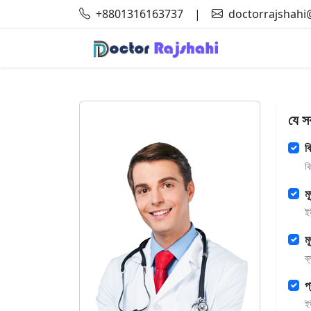
+8801316163737
|
doctorrajshah
যে স
ক
ক
ম
ই
ম
ব
প
ই