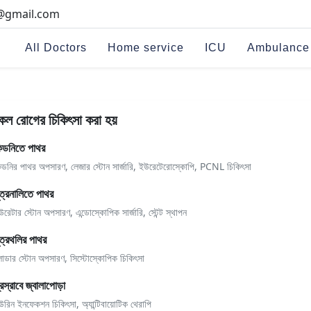
i@gmail.com
All Doctors
Home service
ICU
Ambulance
কল রোগের চিকিৎসা করা হয়
িডনিতে পাথর
িডনির পাথর অপসারণ, লেজার স্টোন সার্জারি, ইউরেটেরোস্কোপি, PCNL চিকিৎসা
ূত্রনালিতে পাথর
উরেটার স্টোন অপসারণ, এন্ডোস্কোপিক সার্জারি, স্টেন্ট স্থাপন
ূত্রথলির পাথর
্লাডার স্টোন অপসারণ, সিস্টোস্কোপিক চিকিৎসা
্রস্রাবে জ্বালাপোড়া
উরিন ইনফেকশন চিকিৎসা, অ্যান্টিবায়োটিক থেরাপি