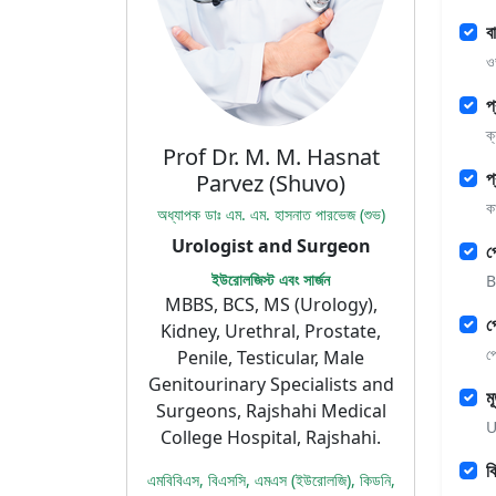
ব
ও
প
ক
Prof Dr. M. M. Hasnat
প
Parvez (Shuvo)
ক
অধ্যাপক ডাঃ এম. এম. হাসনাত পারভেজ (শুভ)
Urologist and Surgeon
প
ইউরোলজিস্ট এবং সার্জন
B
MBBS, BCS, MS (Urology),
প্
Kidney, Urethral, Prostate,
প্
Penile, Testicular, Male
Genitourinary Specialists and
ম
Surgeons, Rajshahi Medical
U
College Hospital, Rajshahi.
ক
এমবিবিএস, বিএসসি, এমএস (ইউরোলজি), কিডনি,