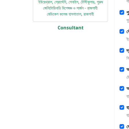
প
ইউরেথ্রাল, প্রোস্টেট, পেনাইল, টেস্টিকুলার, পুরুষ
জেনিটোরিনারি বিশেষজ্ঞ ও সার্জন - রাজশাহী
পু
মেডিকেল কলেজ হাসপাতাল, রাজশাহী
পু
Consultant
য
ই
দ
প
অ
টে
অ
হ
হ
হ
ভ