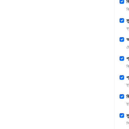
ক
ক
ম
ব
অ
টে
প
ক
প
ই
ক
ই
ম
স