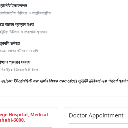
্রোস্টেট ইনফেকশন
্রোস্টাটাইটিস চিকিৎসা ও অ্যান্টিবায়োটিক
াতে বারবার প্রস্রাব হওয়া
কটুরিয়া চিকিৎসা ও প্রোস্টেট মূল্যায়ন
ূত্রথলি দুর্বলতা
্লাডার ফাংশন পরীক্ষা ও থেরাপি
িশুদের প্রস্রাব সমস্যা
েডিয়াট্রিক ইউরোলজি চিকিৎসা
রঃ এছাড়াও
ইউরোলজিস্ট এবং সার্জন
বিষয়ক সকল রোগের সুনির্দিষ্ট চিকিৎসা এবং পরামর্শ প্রদ
ege Hospital, Medical
Doctor Appointment
shahi-6000.