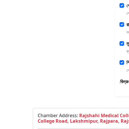
প
প
র
ন
ম
ব
শ
প
বিঃদ্
Chamber Address:
Rajshahi Medical Coll
College Road, Lakshmipur, Rajpara, Raj