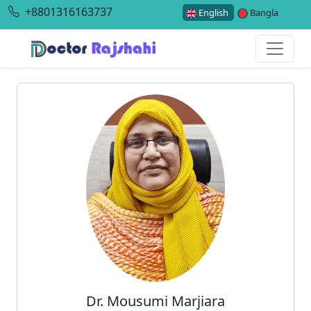
+8801316163737
English
Bangla
Dr. Mousumi Marjiara