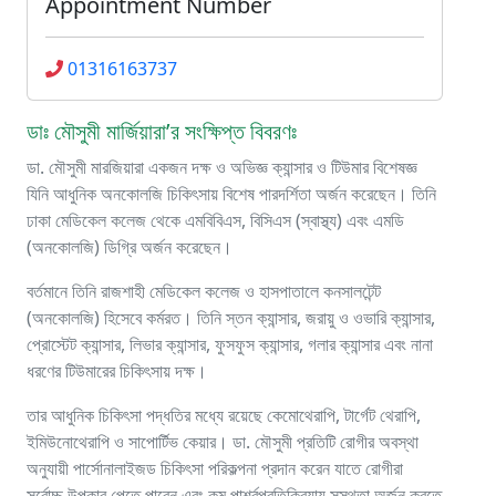
Appointment Number
01316163737
ডাঃ মৌসুমী মার্জিয়ারা’র সংক্ষিপ্ত বিবরণঃ
ডা. মৌসুমী মারজিয়ারা একজন দক্ষ ও অভিজ্ঞ ক্যান্সার ও টিউমার বিশেষজ্ঞ
যিনি আধুনিক অনকোলজি চিকিৎসায় বিশেষ পারদর্শিতা অর্জন করেছেন। তিনি
ঢাকা মেডিকেল কলেজ থেকে এমবিবিএস, বিসিএস (স্বাস্থ্য) এবং এমডি
(অনকোলজি) ডিগ্রি অর্জন করেছেন।
বর্তমানে তিনি রাজশাহী মেডিকেল কলেজ ও হাসপাতালে কনসালটেন্ট
(অনকোলজি) হিসেবে কর্মরত। তিনি স্তন ক্যান্সার, জরায়ু ও ওভারি ক্যান্সার,
প্রোস্টেট ক্যান্সার, লিভার ক্যান্সার, ফুসফুস ক্যান্সার, গলার ক্যান্সার এবং নানা
ধরণের টিউমারের চিকিৎসায় দক্ষ।
তার আধুনিক চিকিৎসা পদ্ধতির মধ্যে রয়েছে কেমোথেরাপি, টার্গেট থেরাপি,
ইমিউনোথেরাপি ও সাপোর্টিভ কেয়ার। ডা. মৌসুমী প্রতিটি রোগীর অবস্থা
অনুযায়ী পার্সোনালাইজড চিকিৎসা পরিকল্পনা প্রদান করেন যাতে রোগীরা
সর্বোচ্চ উপকার পেতে পারেন এবং কম পার্শ্বপ্রতিক্রিয়ায় সুস্থতা অর্জন করতে