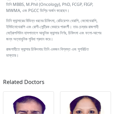
তিনি MBBS, M.Phil (Oncology), PhD, FCGP, FIGP,
MWMA, এবং PGCC ডিগ্রি অর্জন করেছেন।
তিনি ক্যান্সারের বিভিন্ন ধরনের চিকিৎসা, রেডিয়েশন থেরাপি, কেমোথেরাপি,
ইমিউনোথেরাপি এবং রোগী-সেন্ট্রিক কেয়ারে পারদর্শী। তার চেম্বার রাজশাহী
মেট্রোপলিটান হাসপাতালে আধুনিক ক্যান্সার নির্ণয়, চিকিৎসা এবং ফলো-আপের
জন্য অত্যাধুনিক সুবিধা প্রদান করে।
রাজশাহীতে ক্যান্সার চিকিৎসায় তিনি একজন বিশ্বস্ত এবং সুপরিচিত
ডাক্তার।
Related Doctors