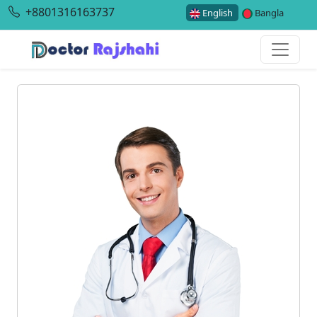
+8801316163737
English
Bangla