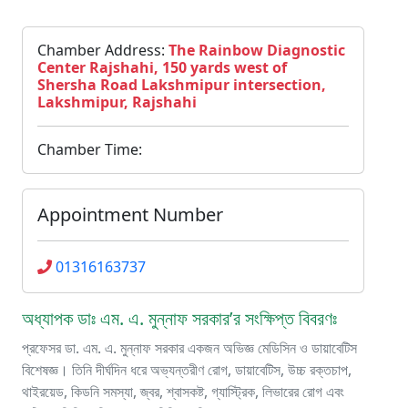
Chamber Address:
The Rainbow Diagnostic
Center Rajshahi, 150 yards west of
Shersha Road Lakshmipur intersection,
Lakshmipur, Rajshahi
Chamber Time:
Appointment Number
01316163737
অধ্যাপক ডাঃ এম. এ. মুন্নাফ সরকার’র সংক্ষিপ্ত বিবরণঃ
প্রফেসর ডা. এম. এ. মুন্নাফ সরকার একজন অভিজ্ঞ মেডিসিন ও ডায়াবেটিস
বিশেষজ্ঞ। তিনি দীর্ঘদিন ধরে অভ্যন্তরীণ রোগ, ডায়াবেটিস, উচ্চ রক্তচাপ,
থাইরয়েড, কিডনি সমস্যা, জ্বর, শ্বাসকষ্ট, গ্যাস্ট্রিক, লিভারের রোগ এবং