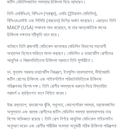
জটিল মেডিসিনজনিত সমস্যার চিকিৎসা দিয়ে আসছেন।
তিনি এমবিবিএস, বিসিএস (স্বাস্থ্য), এমডি (ইন্টারনাল মেডিসিন),
বিসিএমএমইউ এবং সিসিডি (বারডেম) ডিগ্রি অর্জন করেছেন। এছাড়াও তিনি
MACP (USA) সম্মাননা লাভ করেছেন, যা তার আন্তর্জাতিক মানের
চিকিৎসা দক্ষতার স্বীকৃতি বহন করে।
বর্তমানে তিনি রাজশাহী মেডিকেল কলেজের মেডিসিন বিভাগের সহযোগী
অধ্যাপক হিসেবে দায়িত্ব পালন করছেন। মেডিসিন ও ডায়াবেটিস রোগীদের
আধুনিক ও বিজ্ঞানভিত্তিক চিকিৎসা প্রদানে তিনি সুপরিচিত।
ডা. মুন্নাফ সরকার ডায়াবেটিস নিয়ন্ত্রণ, ইনসুলিন ব্যবস্থাপনা, দীর্ঘমেয়াদি
জটিল রোগের চিকিৎসা এবং লাইফস্টাইল পরিবর্তনভিত্তিক চিকিৎসা
পরিকল্পনায় বিশেষ দক্ষ। তিনি রোগীর সমস্যাকে গুরুত্ব দিয়ে বিস্তারিত
পরামর্শ ও ব্যক্তিগত যত্ন নিশ্চিত করেন।
উচ্চ রক্তচাপ, হৃদরোগের ঝুঁকি, স্থূলতা, কোলেস্টেরল সমস্যা, হরমোনজনিত
অসুস্থতা এবং বয়স্ক রোগীদের জটিল মেডিসিন সমস্যা ব্যবস্থাপনায় তার
বিশেষ অভিজ্ঞতা রয়েছে। তিনি রোগ নির্ণয়ে আধুনিক মেডিকেল গাইডলাইন
অনুসরণ করেন এবং রোগীর শারীরিক অবস্থা অনুযায়ী সঠিক চিকিৎসা পরিকল্পনা