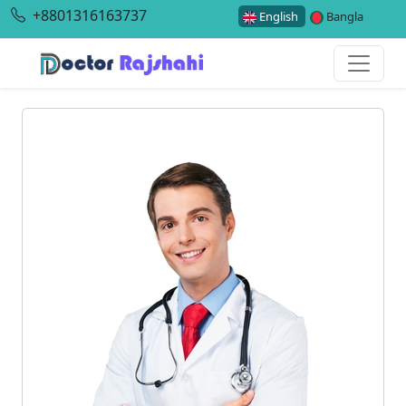
+8801316163737
English
Bangla