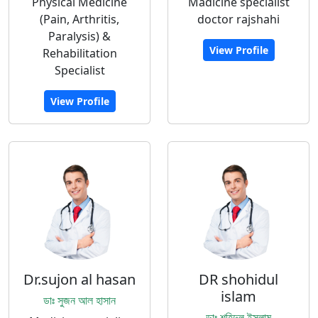
Physical Medicine
Madicine specialist
(Pain, Arthritis,
doctor rajshahi
Paralysis) &
View Profile
Rehabilitation
Specialist
View Profile
Dr.sujon al hasan
DR shohidul
islam
ডাঃ সুজন আল হাসান
ডাঃ শহিদুল ইসলাম