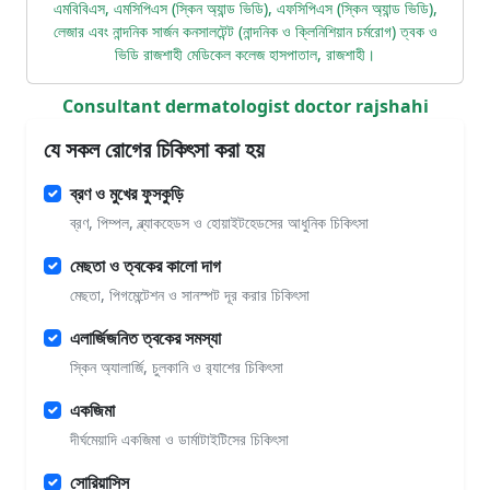
এমবিবিএস, এমসিপিএস (স্কিন অ্যান্ড ভিডি), এফসিপিএস (স্কিন অ্যান্ড ভিডি),
লেজার এবং নান্দনিক সার্জন কনসালটেন্ট (নান্দনিক ও ক্লিনিশিয়ান চর্মরোগ) ত্বক ও
ভিডি রাজশাহী মেডিকেল কলেজ হাসপাতাল, রাজশাহী।
Consultant dermatologist doctor rajshahi
যে সকল রোগের চিকিৎসা করা হয়
ব্রণ ও মুখের ফুসকুড়ি
ব্রণ, পিম্পল, ব্ল্যাকহেডস ও হোয়াইটহেডসের আধুনিক চিকিৎসা
মেছতা ও ত্বকের কালো দাগ
মেছতা, পিগমেন্টেশন ও সানস্পট দূর করার চিকিৎসা
এলার্জিজনিত ত্বকের সমস্যা
স্কিন অ্যালার্জি, চুলকানি ও র‍্যাশের চিকিৎসা
একজিমা
দীর্ঘমেয়াদি একজিমা ও ডার্মাটাইটিসের চিকিৎসা
সোরিয়াসিস