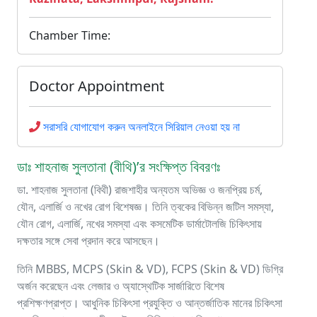
Chamber Time:
Doctor Appointment
সরাসরি যোগাযোগ করুন অনলাইনে সিরিয়াল নেওয়া হয় না
ডাঃ শাহনাজ সুলতানা (বীথি)’র সংক্ষিপ্ত বিবরণঃ
ডা. শাহনাজ সুলতানা (বিথী) রাজশাহীর অন্যতম অভিজ্ঞ ও জনপ্রিয় চর্ম,
যৌন, এলার্জি ও নখের রোগ বিশেষজ্ঞ। তিনি ত্বকের বিভিন্ন জটিল সমস্যা,
যৌন রোগ, এলার্জি, নখের সমস্যা এবং কসমেটিক ডার্মাটোলজি চিকিৎসায়
দক্ষতার সঙ্গে সেবা প্রদান করে আসছেন।
তিনি MBBS, MCPS (Skin & VD), FCPS (Skin & VD) ডিগ্রি
অর্জন করেছেন এবং লেজার ও অ্যাস্থেটিক সার্জারিতে বিশেষ
প্রশিক্ষণপ্রাপ্ত। আধুনিক চিকিৎসা প্রযুক্তি ও আন্তর্জাতিক মানের চিকিৎসা