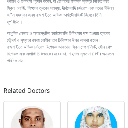
পরামর্শ ও চিকিৎসা প্রদান করেন, যা রোগীদের মানসিক স্বস্তি নিশ্চিত করে।
স্কিন এলার্জি, শিশুদের ত্বকের সমস্যা, দীর্ঘমেয়াদি চর্মরোগ এবং নখের বিভিন্ন
জটিল সমস্যার জন্য রাজশাহীতে অভিজ্ঞ ডার্মাটোলজিস্ট হিসেবে তিনি
সুপরিচিত।
আধুনিক লেজার ও অ্যাস্থেটিক ডার্মাটোলজি চিকিৎসায় দক্ষ হওয়ায় ত্বকের
সৌন্দর্য ও সুস্থতা রক্ষায় রোগীরা তার চিকিৎসার উপর আস্থা রাখেন।
রাজশাহীতে অভিজ্ঞ চর্মরোগ বিশেষজ্ঞ ডাক্তার, স্কিন স্পেশালিস্ট, যৌন রোগ
বিশেষজ্ঞ এবং এলার্জি চিকিৎসকের মধ্যে ডা. শাহনাজ সুলতানা (বিথী) অন্যতম
পরিচিত নাম।
Related Doctors