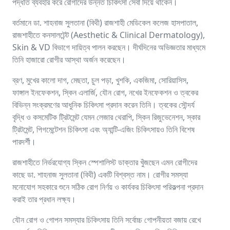
পদ্ধতি ব্যবহার করে রোগীদের উন্নত চিকিৎসা সেবা দিয়ে থাকেন।
বর্তমানে ডা. শাহনাজ সুলতানা (বিথী) রাজশাহী মেডিকেল কলেজ হাসপাতাল,
রাজশাহীতে কনসালটেন্ট (Aesthetic & Clinical Dermatology),
Skin & VD বিভাগে দায়িত্ব পালন করছেন। দীর্ঘদিনের অভিজ্ঞতার মাধ্যমে
তিনি হাজারো রোগীর আস্থা অর্জন করেছেন।
ব্রণ, মুখের কালো দাগ, মেছতা, চুল পড়া, খুশকি, একজিমা, সোরিয়াসিস,
ফাঙ্গাল ইনফেকশন, স্কিন এলার্জি, যৌন রোগ, নখের ইনফেকশন ও ত্বকের
বিভিন্ন সংক্রমণের আধুনিক চিকিৎসা প্রদান করেন তিনি। ত্বকের সৌন্দর্য
বৃদ্ধি ও কসমেটিক ট্রিটমেন্ট যেমন লেজার থেরাপি, স্কিন রিজুভেনেশন, স্কার
ট্রিটমেন্ট, পিগমেন্টেশন চিকিৎসা এবং অ্যান্টি-এজিং চিকিৎসায়ও তিনি বিশেষ
পারদর্শী।
রাজশাহীতে নির্ভরযোগ্য স্কিন স্পেশালিস্ট ডাক্তার খুঁজছেন এমন রোগীদের
কাছে ডা. শাহনাজ সুলতানা (বিথী) একটি বিশ্বস্ত নাম। রোগীর সমস্যা
মনোযোগ সহকারে শুনে সঠিক রোগ নির্ণয় ও কার্যকর চিকিৎসা পরিকল্পনা প্রদান
করাই তার প্রধান লক্ষ্য।
যৌন রোগ ও গোপন সমস্যার চিকিৎসায় তিনি সর্বোচ্চ গোপনীয়তা বজায় রেখে