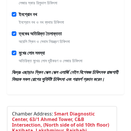
লেজার স্কার রিমুভাল চিকিৎসা
ইনগ্রোন নখ
ইনগ্রোন নখ ও নখ ব্যথার চিকিৎসা
ত্বকের অতিরিক্ত তৈলাক্ততা
অয়েলি স্কিন ও সেবাম নিয়ন্ত্রণ চিকিৎসা
মুখের লোম সমস্যা
অতিরিক্ত মুখের লোম দূরীকরণ ও লেজার চিকিৎসা
বিঃদ্রঃ এছাড়াও
স্কিন সেক্স সেক্স এলার্জি নেইল বিশেষজ্ঞ চিকিৎসক রাজশাহী
বিষয়ক সকল রোগের সুনির্দিষ্ট চিকিৎসা এবং পরামর্শ প্রদান করেন।
Chamber Address:
Smart Diagnostic
Center, 63/1 Ahmed Tower, C&B
Intersection, (North side of old 10th floor)
Kazihata, Lakshmipur, Rajshahi.