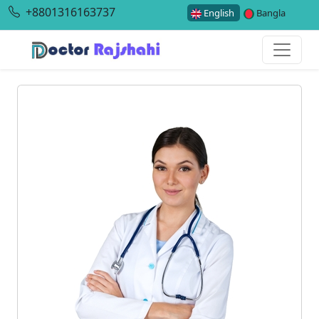
+8801316163737
English
Bangla