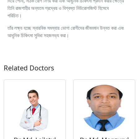
দিয়ে শোনা, সঠিক রোগ নির্ণয় করা এবং আধুনিক চিকিৎসা প্রদান করার ক্ষেত্রে
তিনি রাজশাহীর অন্যতম শ্রদ্ধেয় ও বিশ্বস্ত নিউরোলজিস্ট হিসেবে
পরিচিত।
তাঁর লক্ষ্য হচ্ছে স্নায়বিক সমস্যায় ভোগা রোগীদের জীবনমান উন্নত করা এবং
আধুনিক চিকিৎসা সুবিধা সহজলভ্য করা।
Related Doctors