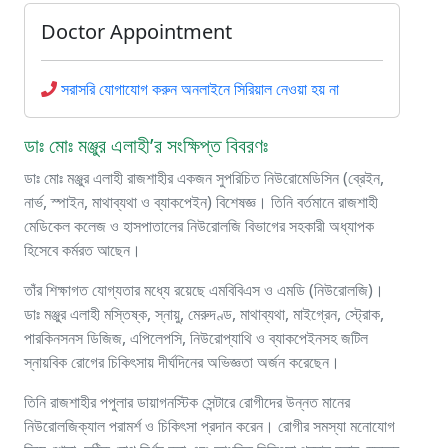
Doctor Appointment
সরাসরি যোগাযোগ করুন অনলাইনে সিরিয়াল নেওয়া হয় না
ডাঃ মোঃ মঞ্জুর এলাহী’র সংক্ষিপ্ত বিবরণঃ
ডাঃ মোঃ মঞ্জুর এলাহী রাজশাহীর একজন সুপরিচিত নিউরোমেডিসিন (ব্রেইন,
নার্ভ, স্পাইন, মাথাব্যথা ও ব্যাকপেইন) বিশেষজ্ঞ। তিনি বর্তমানে রাজশাহী
মেডিকেল কলেজ ও হাসপাতালের নিউরোলজি বিভাগের সহকারী অধ্যাপক
হিসেবে কর্মরত আছেন।
তাঁর শিক্ষাগত যোগ্যতার মধ্যে রয়েছে এমবিবিএস ও এমডি (নিউরোলজি)।
ডাঃ মঞ্জুর এলাহী মস্তিষ্ক, স্নায়ু, মেরুদণ্ড, মাথাব্যথা, মাইগ্রেন, স্ট্রোক,
পারকিনসনস ডিজিজ, এপিলেপসি, নিউরোপ্যাথি ও ব্যাকপেইনসহ জটিল
স্নায়বিক রোগের চিকিৎসায় দীর্ঘদিনের অভিজ্ঞতা অর্জন করেছেন।
তিনি রাজশাহীর পপুলার ডায়াগনস্টিক সেন্টারে রোগীদের উন্নত মানের
নিউরোলজিক্যাল পরামর্শ ও চিকিৎসা প্রদান করেন। রোগীর সমস্যা মনোযোগ