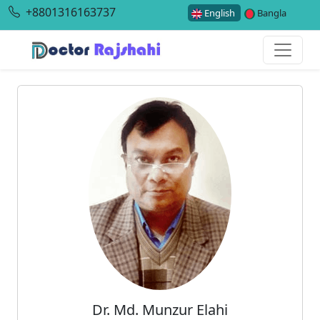
+8801316163737
English
Bangla
Dr. Md. Munzur Elahi