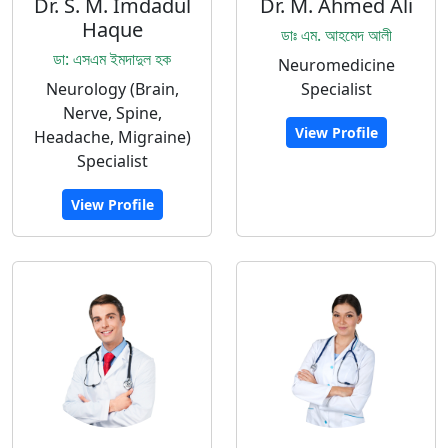
Dr. S. M. Imdadul
Dr. M. Ahmed Ali
Haque
ডাঃ এম. আহমেদ আলী
ডা: এসএম ইমদাদুল হক
Neuromedicine
Neurology (Brain,
Specialist
Nerve, Spine,
View Profile
Headache, Migraine)
Specialist
View Profile