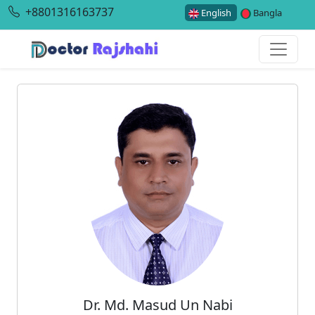
+8801316163737
English
Bangla
Dr. Md. Masud Un Nabi