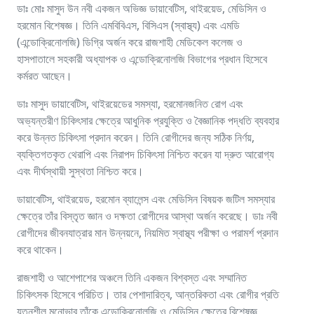
ডাঃ মোঃ মাসুদ উন নবী একজন অভিজ্ঞ ডায়াবেটিস, থাইরয়েড, মেডিসিন ও
হরমোন বিশেষজ্ঞ। তিনি এমবিবিএস, বিসিএস (স্বাস্থ্য) এবং এমডি
(এন্ডোক্রিনোলজি) ডিগ্রি অর্জন করে রাজশাহী মেডিকেল কলেজ ও
হাসপাতালে সহকারী অধ্যাপক ও এন্ডোক্রিনোলজি বিভাগের প্রধান হিসেবে
কর্মরত আছেন।
ডাঃ মাসুদ ডায়াবেটিস, থাইরয়েডের সমস্যা, হরমোনজনিত রোগ এবং
অভ্যন্তরীণ চিকিৎসার ক্ষেত্রে আধুনিক প্রযুক্তি ও বৈজ্ঞানিক পদ্ধতি ব্যবহার
করে উন্নত চিকিৎসা প্রদান করেন। তিনি রোগীদের জন্য সঠিক নির্ণয়,
ব্যক্তিগতকৃত থেরাপি এবং নিরাপদ চিকিৎসা নিশ্চিত করেন যা দ্রুত আরোগ্য
এবং দীর্ঘস্থায়ী সুস্থতা নিশ্চিত করে।
ডায়াবেটিস, থাইরয়েড, হরমোন ব্যালেন্স এবং মেডিসিন বিষয়ক জটিল সমস্যার
ক্ষেত্রে তাঁর বিস্তৃত জ্ঞান ও দক্ষতা রোগীদের আস্থা অর্জন করেছে। ডাঃ নবী
রোগীদের জীবনযাত্রার মান উন্নয়নে, নিয়মিত স্বাস্থ্য পরীক্ষা ও পরামর্শ প্রদান
করে থাকেন।
রাজশাহী ও আশেপাশের অঞ্চলে তিনি একজন বিশ্বস্ত এবং সম্মানিত
চিকিৎসক হিসেবে পরিচিত। তার পেশাদারিত্ব, আন্তরিকতা এবং রোগীর প্রতি
যত্নশীল মনোভাব তাঁকে এন্ডোক্রিনোলজি ও মেডিসিন ক্ষেত্রে বিশেষজ্ঞ