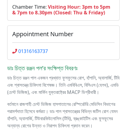
Chamber Time:
Visiting Hour: 3pm to 5pm
& 7pm to 8.30pm (Closed: Thu & Friday)
Appointment Number
01316163737
ডাঃ চিত্ত রঞ্জন পল’র সংক্ষিপ্ত বিবরণঃ
ডাঃ চিত্ত রঞ্জন পাল একজন প্রখ্যাত ফুসফুসের রোগ, হাঁপানি, অ্যালার্জি, টিবি
এবং শ্বাসতন্ত্র চিকিৎসা বিশেষজ্ঞ। তিনি এমবিবিএস, বিসিএস (হেলথ), এমডি
(চেস্ট ডিজিজ), এবং মার্কিন যুক্তরাষ্ট্রের MACP ডিগ্রীধারী।
বর্তমানে রাজশাহী চেস্ট ডিজিজ হাসপাতালের রেস্পিরেটরি মেডিসিন বিভাগের
পরামর্শদাতা হিসেবে কর্মরত। ডাঃ পাল শ্বাসতন্ত্রের বিভিন্ন জটিল রোগ যেমন
হাঁপানি, অ্যালার্জি, টিউবারকিউলোসিস (টিবি), ব্রঙ্কাইটিস এবং ফুসফুসের
অন্যান্য রোগের উন্নত ও নিরাপদ চিকিৎসা প্রদান করেন।