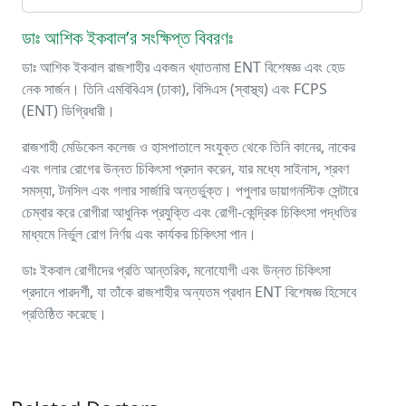
ডাঃ আশিক ইকবাল’র সংক্ষিপ্ত বিবরণঃ
ডাঃ আশিক ইকবাল রাজশাহীর একজন খ্যাতনামা ENT বিশেষজ্ঞ এবং হেড
নেক সার্জন। তিনি এমবিবিএস (ঢাকা), বিসিএস (স্বাস্থ্য) এবং FCPS
(ENT) ডিগ্রিধারী।
রাজশাহী মেডিকেল কলেজ ও হাসপাতালে সংযুক্ত থেকে তিনি কানের, নাকের
এবং গলার রোগের উন্নত চিকিৎসা প্রদান করেন, যার মধ্যে সাইনাস, শ্রবণ
সমস্যা, টনসিল এবং গলার সার্জারি অন্তর্ভুক্ত। পপুলার ডায়াগনস্টিক সেন্টারে
চেম্বার করে রোগীরা আধুনিক প্রযুক্তি এবং রোগী-কেন্দ্রিক চিকিৎসা পদ্ধতির
মাধ্যমে নির্ভুল রোগ নির্ণয় এবং কার্যকর চিকিৎসা পান।
ডাঃ ইকবাল রোগীদের প্রতি আন্তরিক, মনোযোগী এবং উন্নত চিকিৎসা
প্রদানে পারদর্শী, যা তাঁকে রাজশাহীর অন্যতম প্রধান ENT বিশেষজ্ঞ হিসেবে
প্রতিষ্ঠিত করেছে।