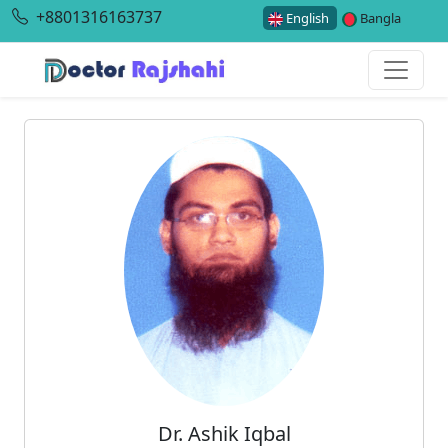
+8801316163737
English
Bangla
Dr. Ashik Iqbal